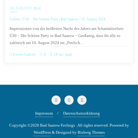
10. AUGUST 2024
Galerie | Ü30 – Die Schöne Party | Bad Saarow | 10. August 2024
Impressionen von der heißesten Nacht des Jahres am Scharmützelsee:
Ü30 – Die Schöne Party in Bad Saarow – Großartig, dass ihr alle so
zahlreich am 10. August 2024 im „Freilich…
Event-Galerie
0
18 sec read
Impressum
Datenschutzerklärung
Copyright ©2026 Bad Saarow Feelings . All rights reserved.
Powered by
WordPress
&
Designed by
Bizberg Themes