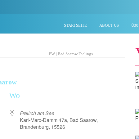
STARTSEITE
ABOUT US
Ü30
EW | Bad Saarow Feelings
Saarow
Wo
Freilich am See
Karl-Marx-Damm 47a, Bad Saarow,
Brandenburg, 15526