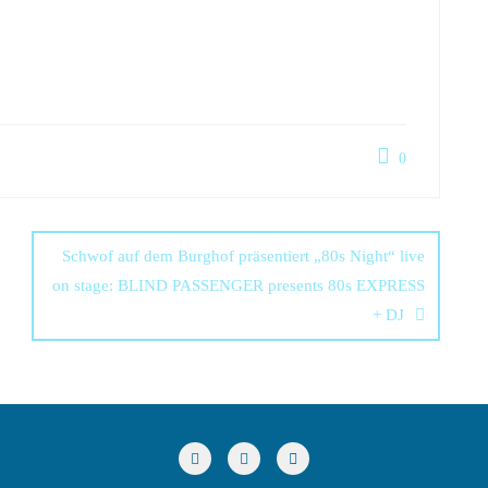
0
Schwof auf dem Burghof präsentiert „80s Night“ live
on stage: BLIND PASSENGER presents 80s EXPRESS
+ DJ