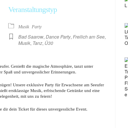
Veranstaltungstyp
oogle Kalender
iCalendar
Musik
Party
Bad Saarow
,
Dance Party
,
Freilich am See
,
Musik
,
Tanz
,
Ü30
eeufer. Genießt die magische Atmosphäre, tanzt unter
ler Spaß und unvergesslicher Erinnerungen.
gnügen! Unsere exklusive Party für Erwachsene am Seeufer
ießt erstklassige Musik, erfrischende Getränke und eine
legenheit, mit uns zu feiern!
e dir dein Ticket für dieses unvergessliche Event.